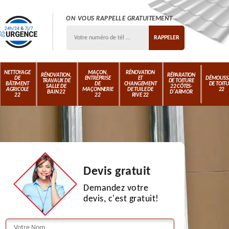
ON VOUS RAPPELLE GRATUITEMENT
NETTOYAGE
MAÇON,
RÉNOVATION
RÉNOVATION,
RÉPARATION
DE
ENTREPRISE
ET
DÉMOUSS
TRAVAUX DE
DE TOITURE
BÂTIMENT
DE
CHANGEMENT
DE TOIT
SALLE DE
22 CÔTES-
AGRICOLE
MAÇONNERIE
DE TUILE DE
22
BAIN 22
D'ARMOR
22
22
RIVE 22
Devis gratuit
Demandez votre
devis, c'est gratuit!