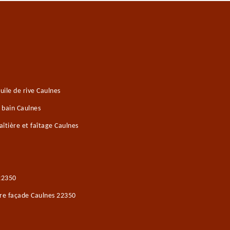
ile de rive Caulnes
 bain Caulnes
îtière et faîtage Caulnes
22350
ure façade Caulnes 22350