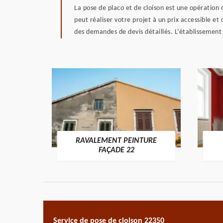
La pose de placo et de cloison est une opération 
peut réaliser votre projet à un prix accessible et
des demandes de devis détaillés. L’établissemen
RAVALEMENT PEINTURE
ON 22
FAÇADE 22
Service de pose de cloison 22350