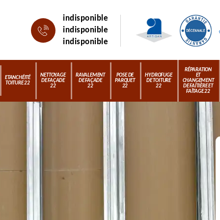
indisponible
indisponible
indisponible
RÉPARATION
NETTOYAGE
RAVALEMENT
POSE DE
HYDROFUGE
ET
ETANCHÉITÉ
DE FAÇADE
DE FAÇADE
PARQUET
DE TOITURE
CHANGEMENT
TOITURE 22
22
22
22
22
DE FAÎTIÈRE ET
FAÎTAGE 22