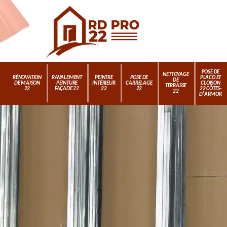
POSE DE
NETTOYAGE
RÉNOVATION
RAVALEMENT
PEINTRE
POSE DE
PLACO ET
DE
DE MAISON
PEINTURE
INTÉRIEUR
CARRELAGE
CLOISON
TERRASSE
22
FAÇADE 22
22
22
22 CÔTES-
22
D'ARMOR