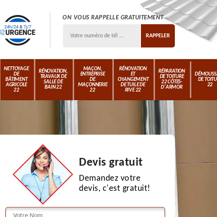
ON VOUS RAPPELLE GRATUITEMENT
NETTOYAGE
MAÇON,
RÉNOVATION
RÉNOVATION,
RÉPARATION
DE
ENTREPRISE
ET
DÉMOUSS
TRAVAUX DE
DE TOITURE
BÂTIMENT
DE
CHANGEMENT
DE TOIT
SALLE DE
22 CÔTES-
AGRICOLE
MAÇONNERIE
DE TUILE DE
22
BAIN 22
D'ARMOR
22
22
RIVE 22
Devis gratuit
Demandez votre
devis, c'est gratuit!