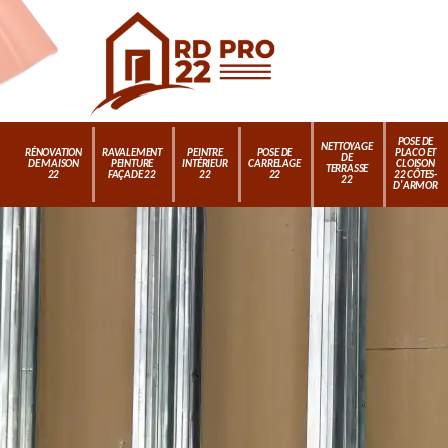
POSE DE
NETTOYAGE
RÉNOVATION
RAVALEMENT
PEINTRE
POSE DE
PLACO ET
DE
DE MAISON
PEINTURE
INTÉRIEUR
CARRELAGE
CLOISON
TERRASSE
22
FAÇADE 22
22
22
22 CÔTES-
22
D'ARMOR