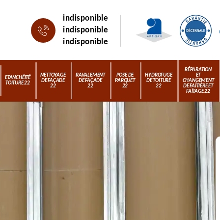
indisponible
indisponible
indisponible
RÉPARATION
NETTOYAGE
RAVALEMENT
POSE DE
HYDROFUGE
ET
ETANCHÉITÉ
DE FAÇADE
DE FAÇADE
PARQUET
DE TOITURE
CHANGEMENT
TOITURE 22
22
22
22
22
DE FAÎTIÈRE ET
FAÎTAGE 22