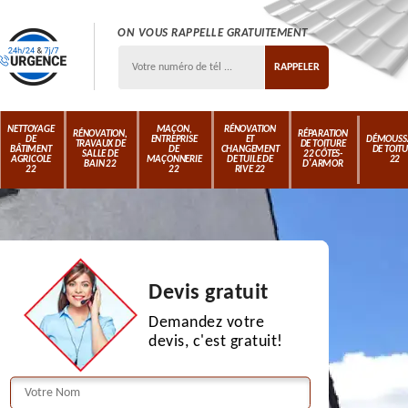
ON VOUS RAPPELLE GRATUITEMENT
NETTOYAGE
MAÇON,
RÉNOVATION
RÉNOVATION,
RÉPARATION
DE
ENTREPRISE
ET
DÉMOUSS
TRAVAUX DE
DE TOITURE
BÂTIMENT
DE
CHANGEMENT
DE TOIT
SALLE DE
22 CÔTES-
AGRICOLE
MAÇONNERIE
DE TUILE DE
22
BAIN 22
D'ARMOR
22
22
RIVE 22
Devis gratuit
Demandez votre
devis, c'est gratuit!