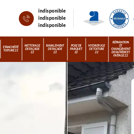
indisponible
indisponible
indisponible
RÉPARATION
NETTOYAGE
RAVALEMENT
POSE DE
HYDROFUGE
ET
ETANCHÉITÉ
DE FAÇADE
DE FAÇADE
PARQUET
DE TOITURE
CHANGEMENT
TOITURE 22
22
22
22
22
DE FAÎTIÈRE ET
FAÎTAGE 22