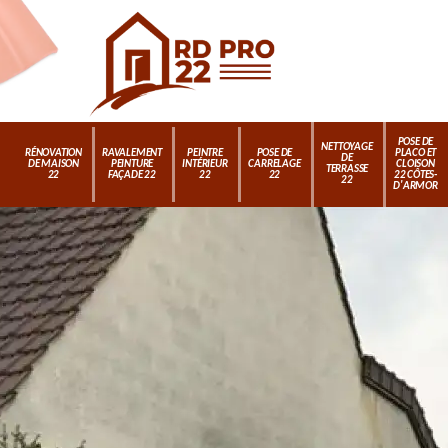
POSE DE
NETTOYAGE
RÉNOVATION
RAVALEMENT
PEINTRE
POSE DE
PLACO ET
DE
DE MAISON
PEINTURE
INTÉRIEUR
CARRELAGE
CLOISON
TERRASSE
22
FAÇADE 22
22
22
22 CÔTES-
22
D'ARMOR