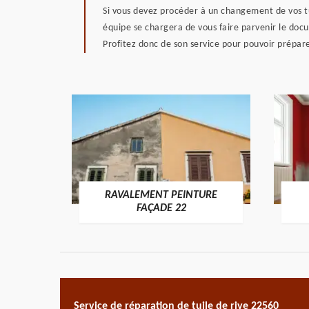
Si vous devez procéder à un changement de vos tu
équipe se chargera de vous faire parvenir le docu
Profitez donc de son service pour pouvoir prépar
RAVALEMENT PEINTURE
ON 22
FAÇADE 22
Service de réparation de tuile de rive 22560