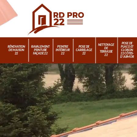
POSE DE
NETTOYAGE
RÉNOVATION
RAVALEMENT
PEINTRE
POSE DE
PLACO ET
DE
DE MAISON
PEINTURE
INTÉRIEUR
CARRELAGE
CLOISON
TERRASSE
22
FAÇADE 22
22
22
22 CÔTES-
22
D'ARMOR