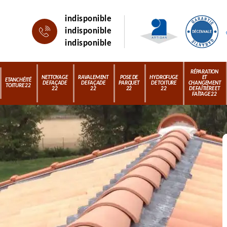
indisponible
indisponible
indisponible
RÉPARATION
NETTOYAGE
RAVALEMENT
POSE DE
HYDROFUGE
ET
ETANCHÉITÉ
DE FAÇADE
DE FAÇADE
PARQUET
DE TOITURE
CHANGEMENT
TOITURE 22
22
22
22
22
DE FAÎTIÈRE ET
FAÎTAGE 22