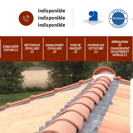
indisponible
indisponible
indisponible
RÉPARATION
NETTOYAGE
RAVALEMENT
POSE DE
HYDROFUGE
ET
ETANCHÉITÉ
DE FAÇADE
DE FAÇADE
PARQUET
DE TOITURE
CHANGEMENT
TOITURE 22
22
22
22
22
DE FAÎTIÈRE ET
FAÎTAGE 22