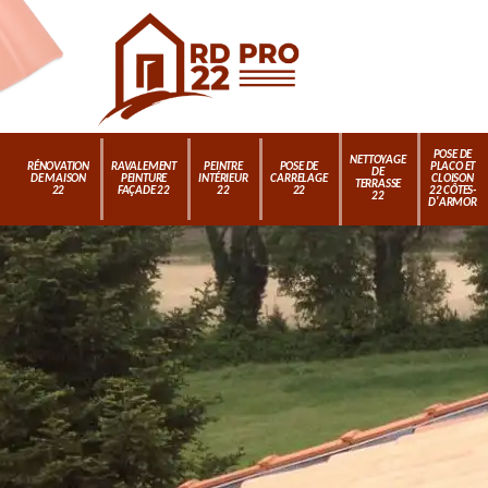
POSE DE
NETTOYAGE
RÉNOVATION
RAVALEMENT
PEINTRE
POSE DE
PLACO ET
DE
DE MAISON
PEINTURE
INTÉRIEUR
CARRELAGE
CLOISON
TERRASSE
22
FAÇADE 22
22
22
22 CÔTES-
22
D'ARMOR