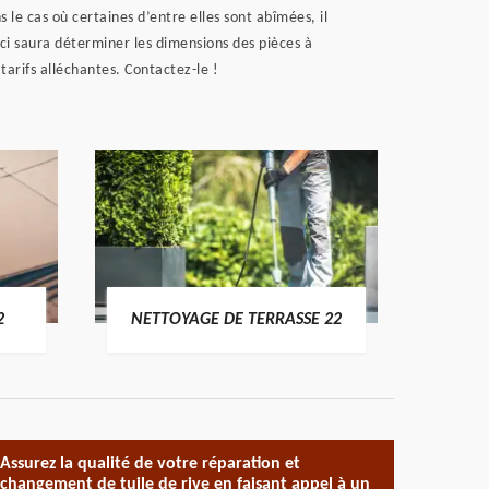
 le cas où certaines d’entre elles sont abîmées, il
-ci saura déterminer les dimensions des pièces à
tarifs alléchantes. Contactez-le !
POSE 
2
NETTOYAGE DE TERRASSE 22
Assurez la qualité de votre réparation et
changement de tuile de rive en faisant appel à un