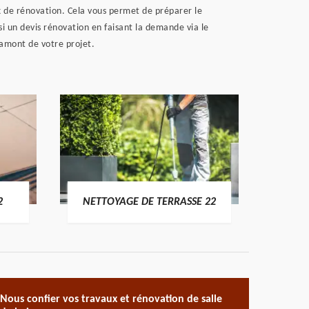
x de rénovation. Cela vous permet de préparer le
i un devis rénovation en faisant la demande via le
 amont de votre projet.
POSE 
2
NETTOYAGE DE TERRASSE 22
Nous confier vos travaux et rénovation de salle