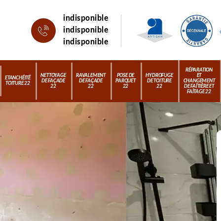
indisponible
indisponible
indisponible
RÉPARATION
NETTOYAGE
RAVALEMENT
POSE DE
HYDROFUGE
ET
ETANCHÉITÉ
DE FAÇADE
DE FAÇADE
PARQUET
DE TOITURE
CHANGEMENT
TOITURE 22
22
22
22
22
DE FAÎTIÈRE ET
FAÎTAGE 22