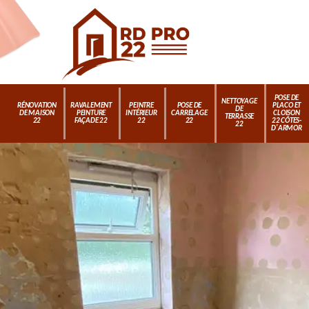
POSE DE
NETTOYAGE
RÉNOVATION
RAVALEMENT
PEINTRE
POSE DE
PLACO ET
DE
DE MAISON
PEINTURE
INTÉRIEUR
CARRELAGE
CLOISON
TERRASSE
22
FAÇADE 22
22
22
22 CÔTES-
22
D'ARMOR