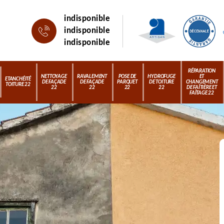
indisponible
indisponible
indisponible
RÉPARATION
NETTOYAGE
RAVALEMENT
POSE DE
HYDROFUGE
ET
ETANCHÉITÉ
DE FAÇADE
DE FAÇADE
PARQUET
DE TOITURE
CHANGEMENT
TOITURE 22
22
22
22
22
DE FAÎTIÈRE ET
FAÎTAGE 22