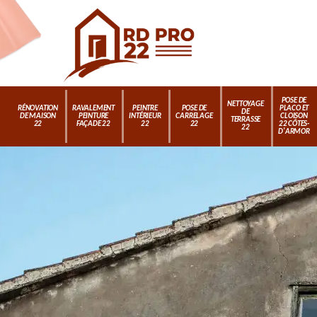
POSE DE
NETTOYAGE
RÉNOVATION
RAVALEMENT
PEINTRE
POSE DE
PLACO ET
DE
DE MAISON
PEINTURE
INTÉRIEUR
CARRELAGE
CLOISON
TERRASSE
22
FAÇADE 22
22
22
22 CÔTES-
22
D'ARMOR