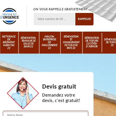
ON VOUS RAPPELLE GRATUITEMENT
NETTOYAGE
MAÇON,
RÉNOVATION
RÉNOVATION,
RÉPARATION
DE
ENTREPRISE
ET
DÉMOUSS
TRAVAUX DE
DE TOITURE
BÂTIMENT
DE
CHANGEMENT
DE TOIT
SALLE DE
22 CÔTES-
AGRICOLE
MAÇONNERIE
DE TUILE DE
22
BAIN 22
D'ARMOR
22
22
RIVE 22
Devis gratuit
Demandez votre
devis, c'est gratuit!