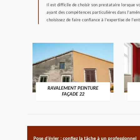
Il est difficile de choisir son prestataire lorsque
ayant des compétences particulières dans l’aménag
choisissez de faire confiance à l’expertise de l’en
RAVALEMENT PEINTURE
ON 22
FAÇADE 22
Pose d’évier : confiez la tâche à un professionnel