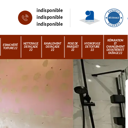
indisponible
indisponible
indisponible
RÉPARATION
NETTOYAGE
RAVALEMENT
POSE DE
HYDROFUGE
ET
ETANCHÉITÉ
DE FAÇADE
DE FAÇADE
PARQUET
DE TOITURE
CHANGEMENT
TOITURE 22
22
22
22
22
DE FAÎTIÈRE ET
FAÎTAGE 22