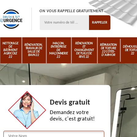
ON VOUS RAPPELLE GRATUITEMENT
NETTOYAGE
MAÇON,
RÉNOVATION
RÉNOVATION,
RÉPARATION
DE
ENTREPRISE
ET
DÉMOUSS
TRAVAUX DE
DE TOITURE
BÂTIMENT
DE
CHANGEMENT
DE TOIT
SALLE DE
22 CÔTES-
AGRICOLE
MAÇONNERIE
DE TUILE DE
22
BAIN 22
D'ARMOR
22
22
RIVE 22
Devis gratuit
Demandez votre
devis, c'est gratuit!