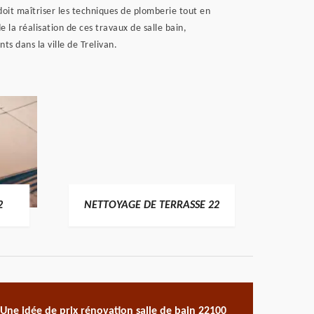
l doit maîtriser les techniques de plomberie tout en
 la réalisation de ces travaux de salle bain,
ts dans la ville de Trelivan.
POSE 
2
NETTOYAGE DE TERRASSE 22
Une idée de prix rénovation salle de bain 22100