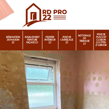
POSE DE
NETTOYAGE
RÉNOVATION
RAVALEMENT
PEINTRE
POSE DE
PLACO ET
DE
DE MAISON
PEINTURE
INTÉRIEUR
CARRELAGE
CLOISON
TERRASSE
22
FAÇADE 22
22
22
22 CÔTES-
22
D'ARMOR