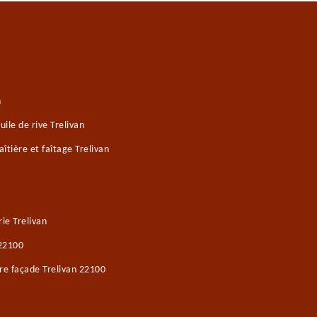
n
ile de rive Trelivan
tière et faîtage Trelivan
ie Trelivan
 22100
re façade Trelivan 22100