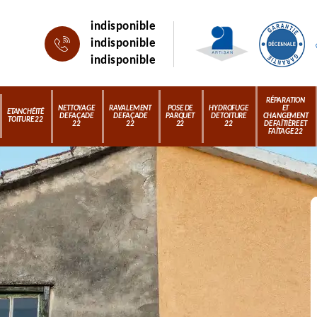
indisponible
indisponible
indisponible
RÉPARATION
NETTOYAGE
RAVALEMENT
POSE DE
HYDROFUGE
ET
ETANCHÉITÉ
DE FAÇADE
DE FAÇADE
PARQUET
DE TOITURE
CHANGEMENT
TOITURE 22
22
22
22
22
DE FAÎTIÈRE ET
FAÎTAGE 22