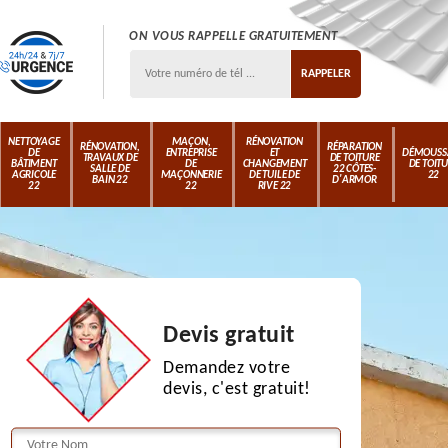
ON VOUS RAPPELLE GRATUITEMENT
NETTOYAGE
MAÇON,
RÉNOVATION
RÉNOVATION,
RÉPARATION
DE
ENTREPRISE
ET
DÉMOUSS
TRAVAUX DE
DE TOITURE
BÂTIMENT
DE
CHANGEMENT
DE TOIT
SALLE DE
22 CÔTES-
AGRICOLE
MAÇONNERIE
DE TUILE DE
22
BAIN 22
D'ARMOR
22
22
RIVE 22
Devis gratuit
Demandez votre
devis, c'est gratuit!