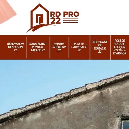
POSE DE
NETTOYAGE
RÉNOVATION
RAVALEMENT
PEINTRE
POSE DE
PLACO ET
DE
DE MAISON
PEINTURE
INTÉRIEUR
CARRELAGE
CLOISON
TERRASSE
22
FAÇADE 22
22
22
22 CÔTES-
22
D'ARMOR