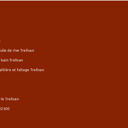
n
ile de rive Trelivan
 bain Trelivan
tière et faîtage Trelivan
ie Trelivan
 22100