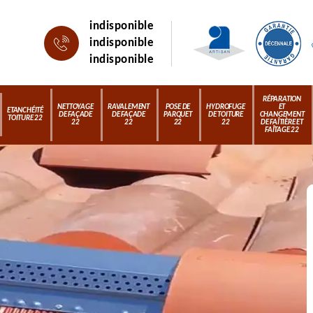
indisponible
indisponible
indisponible
RÉPARATION
NETTOYAGE
RAVALEMENT
POSE DE
HYDROFUGE
ET
ETANCHÉITÉ
DE FAÇADE
DE FAÇADE
PARQUET
DE TOITURE
CHANGEMENT
TOITURE 22
22
22
22
22
DE FAÎTIÈRE ET
FAÎTAGE 22