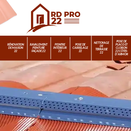
POSE DE
NETTOYAGE
RÉNOVATION
RAVALEMENT
PEINTRE
POSE DE
PLACO ET
DE
DE MAISON
PEINTURE
INTÉRIEUR
CARRELAGE
CLOISON
TERRASSE
22
FAÇADE 22
22
22
22 CÔTES-
22
D'ARMOR