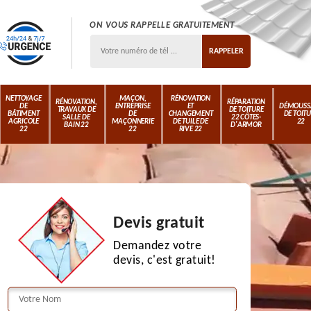
ON VOUS RAPPELLE GRATUITEMENT
NETTOYAGE
MAÇON,
RÉNOVATION
RÉNOVATION,
RÉPARATION
DE
ENTREPRISE
ET
DÉMOUSS
TRAVAUX DE
DE TOITURE
BÂTIMENT
DE
CHANGEMENT
DE TOIT
SALLE DE
22 CÔTES-
AGRICOLE
MAÇONNERIE
DE TUILE DE
22
BAIN 22
D'ARMOR
22
22
RIVE 22
Devis gratuit
Demandez votre
devis, c'est gratuit!