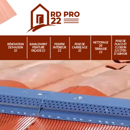
POSE DE
NETTOYAGE
RÉNOVATION
RAVALEMENT
PEINTRE
POSE DE
PLACO ET
DE
DE MAISON
PEINTURE
INTÉRIEUR
CARRELAGE
CLOISON
TERRASSE
22
FAÇADE 22
22
22
22 CÔTES-
22
D'ARMOR