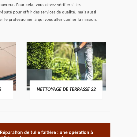
ouvreur. Pour cela, vous devez vérifier si les
éputé pour offrir des services de qualité, mais aussi
le professionnel à qui vous allez confier la mission.
POSE 
2
NETTOYAGE DE TERRASSE 22
Réparation de tuile faitière : une opération à