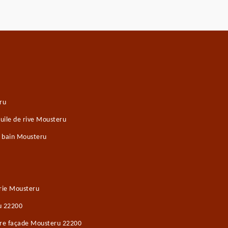
ru
uile de rive Mousteru
e bain Mousteru
rie Mousteru
u 22200
ure façade Mousteru 22200