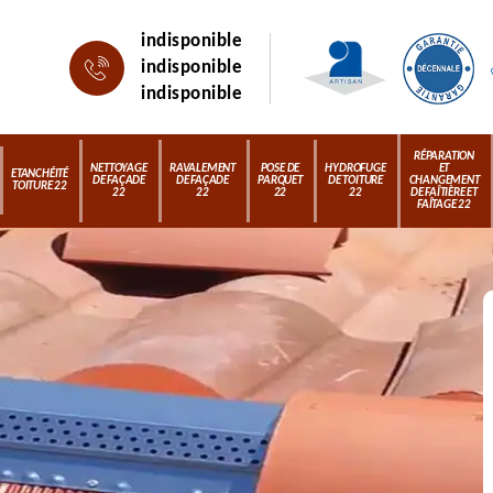
indisponible
indisponible
indisponible
RÉPARATION
NETTOYAGE
RAVALEMENT
POSE DE
HYDROFUGE
ET
ETANCHÉITÉ
DE FAÇADE
DE FAÇADE
PARQUET
DE TOITURE
CHANGEMENT
TOITURE 22
22
22
22
22
DE FAÎTIÈRE ET
FAÎTAGE 22