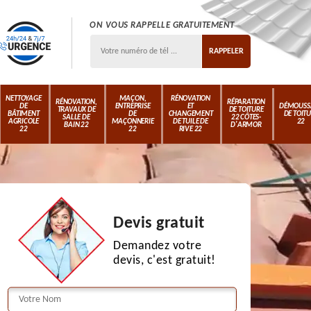
ON VOUS RAPPELLE GRATUITEMENT
NETTOYAGE
MAÇON,
RÉNOVATION
RÉNOVATION,
RÉPARATION
DE
ENTREPRISE
ET
DÉMOUSS
TRAVAUX DE
DE TOITURE
BÂTIMENT
DE
CHANGEMENT
DE TOIT
SALLE DE
22 CÔTES-
AGRICOLE
MAÇONNERIE
DE TUILE DE
22
BAIN 22
D'ARMOR
22
22
RIVE 22
Devis gratuit
Demandez votre
devis, c'est gratuit!