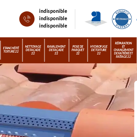
indisponible
indisponible
indisponible
RÉPARATION
NETTOYAGE
RAVALEMENT
POSE DE
HYDROFUGE
ET
ETANCHÉITÉ
DE FAÇADE
DE FAÇADE
PARQUET
DE TOITURE
CHANGEMENT
TOITURE 22
22
22
22
22
DE FAÎTIÈRE ET
FAÎTAGE 22