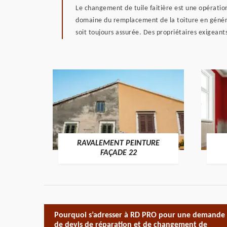
Le changement de tuile faitière est une opératio
domaine du remplacement de la toiture en général,
soit toujours assurée. Des propriétaires exigeants
RAVALEMENT PEINTURE
ON 22
FAÇADE 22
Pourquoi s’adresser à RD PRO pour une demande
de devis de réparation et de changement de