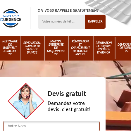
ON VOUS RAPPELLE GRATUITEMENT
NETTOYAGE
MAÇON,
RÉNOVATION
RÉNOVATION,
RÉPARATION
DE
ENTREPRISE
ET
DÉMOUSS
TRAVAUX DE
DE TOITURE
BÂTIMENT
DE
CHANGEMENT
DE TOIT
SALLE DE
22 CÔTES-
AGRICOLE
MAÇONNERIE
DE TUILE DE
22
BAIN 22
D'ARMOR
22
22
RIVE 22
Devis gratuit
Demandez votre
devis, c'est gratuit!