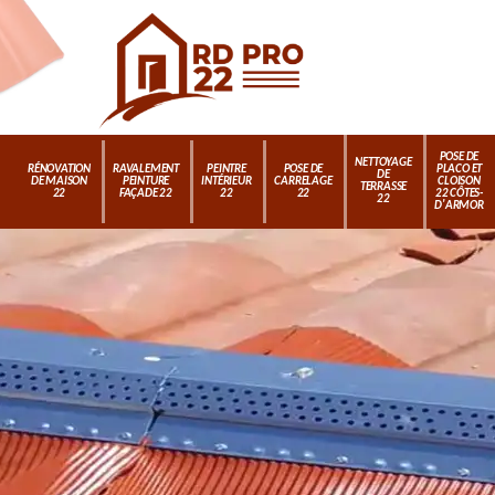
POSE DE
NETTOYAGE
RÉNOVATION
RAVALEMENT
PEINTRE
POSE DE
PLACO ET
DE
DE MAISON
PEINTURE
INTÉRIEUR
CARRELAGE
CLOISON
TERRASSE
22
FAÇADE 22
22
22
22 CÔTES-
22
D'ARMOR