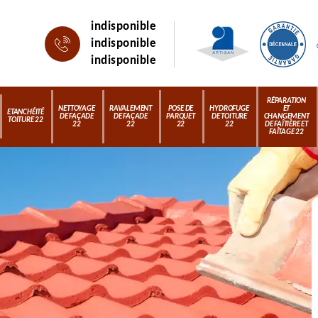
indisponible
indisponible
indisponible
RÉPARATION
NETTOYAGE
RAVALEMENT
POSE DE
HYDROFUGE
ET
ETANCHÉITÉ
DE FAÇADE
DE FAÇADE
PARQUET
DE TOITURE
CHANGEMENT
TOITURE 22
22
22
22
22
DE FAÎTIÈRE ET
FAÎTAGE 22