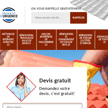
ON VOUS RAPPELLE GRATUITEMENT
NETTOYAGE
MAÇON,
RÉNOVATION
RÉNOVATION,
RÉPARATION
DE
ENTREPRISE
ET
DÉMOUSS
TRAVAUX DE
DE TOITURE
BÂTIMENT
DE
CHANGEMENT
DE TOIT
SALLE DE
22 CÔTES-
AGRICOLE
MAÇONNERIE
DE TUILE DE
22
BAIN 22
D'ARMOR
22
22
RIVE 22
Devis gratuit
Demandez votre
devis, c'est gratuit!