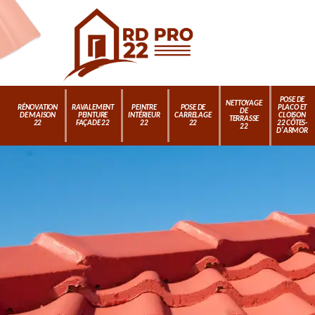
POSE DE
NETTOYAGE
RÉNOVATION
RAVALEMENT
PEINTRE
POSE DE
PLACO ET
DE
DE MAISON
PEINTURE
INTÉRIEUR
CARRELAGE
CLOISON
TERRASSE
22
FAÇADE 22
22
22
22 CÔTES-
22
D'ARMOR