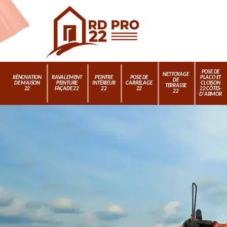
POSE DE
NETTOYAGE
RÉNOVATION
RAVALEMENT
PEINTRE
POSE DE
PLACO ET
DE
DE MAISON
PEINTURE
INTÉRIEUR
CARRELAGE
CLOISON
TERRASSE
22
FAÇADE 22
22
22
22 CÔTES-
22
D'ARMOR