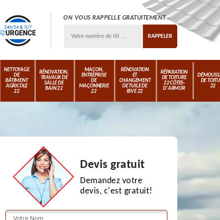
ON VOUS RAPPELLE GRATUITEMENT
NETTOYAGE
MAÇON,
RÉNOVATION
RÉNOVATION,
RÉPARATION
DE
ENTREPRISE
ET
DÉMOUSS
TRAVAUX DE
DE TOITURE
BÂTIMENT
DE
CHANGEMENT
DE TOIT
SALLE DE
22 CÔTES-
AGRICOLE
MAÇONNERIE
DE TUILE DE
22
BAIN 22
D'ARMOR
22
22
RIVE 22
Devis gratuit
Demandez votre
devis, c'est gratuit!