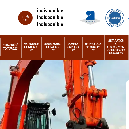
indisponible
indisponible
indisponible
RÉPARATION
NETTOYAGE
RAVALEMENT
POSE DE
HYDROFUGE
ET
ETANCHÉITÉ
DE FAÇADE
DE FAÇADE
PARQUET
DE TOITURE
CHANGEMENT
TOITURE 22
22
22
22
22
DE FAÎTIÈRE ET
FAÎTAGE 22