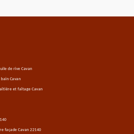
ile de rive Cavan
e bain Cavan
îtière et faîtage Cavan
2140
ure façade Cavan 22140