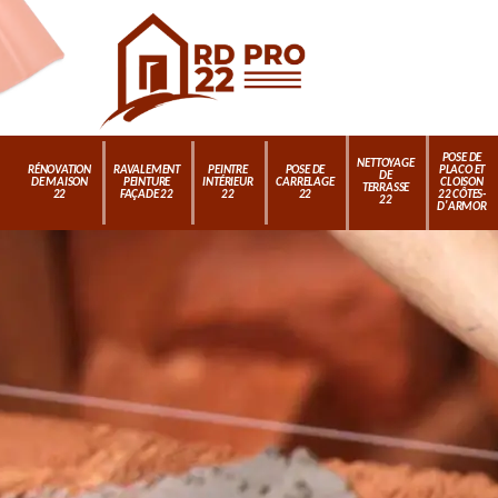
POSE DE
NETTOYAGE
RÉNOVATION
RAVALEMENT
PEINTRE
POSE DE
PLACO ET
DE
DE MAISON
PEINTURE
INTÉRIEUR
CARRELAGE
CLOISON
TERRASSE
22
FAÇADE 22
22
22
22 CÔTES-
22
D'ARMOR