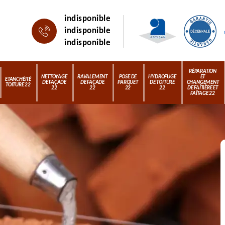
indisponible
indisponible
indisponible
RÉPARATION
NETTOYAGE
RAVALEMENT
POSE DE
HYDROFUGE
ET
ETANCHÉITÉ
DE FAÇADE
DE FAÇADE
PARQUET
DE TOITURE
CHANGEMENT
TOITURE 22
22
22
22
22
DE FAÎTIÈRE ET
FAÎTAGE 22