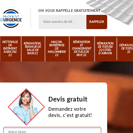
ON VOUS RAPPELLE GRATUITEMENT
NETTOYAGE
MAÇON,
RÉNOVATION
RÉNOVATION,
RÉPARATION
DE
ENTREPRISE
ET
DÉMOUSS
TRAVAUX DE
DE TOITURE
BÂTIMENT
DE
CHANGEMENT
DE TOIT
SALLE DE
22 CÔTES-
AGRICOLE
MAÇONNERIE
DE TUILE DE
22
BAIN 22
D'ARMOR
22
22
RIVE 22
Devis gratuit
Demandez votre
devis, c'est gratuit!