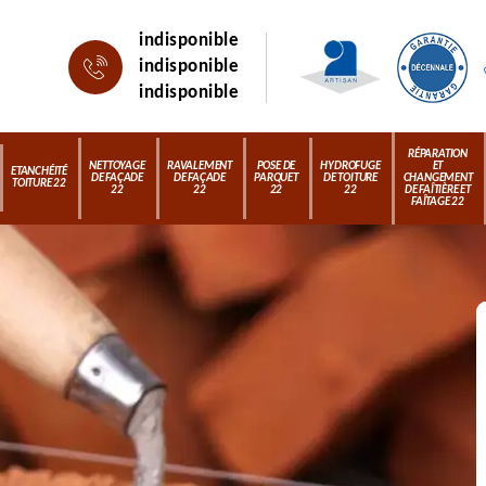
indisponible
indisponible
indisponible
RÉPARATION
NETTOYAGE
RAVALEMENT
POSE DE
HYDROFUGE
ET
ETANCHÉITÉ
DE FAÇADE
DE FAÇADE
PARQUET
DE TOITURE
CHANGEMENT
TOITURE 22
22
22
22
22
DE FAÎTIÈRE ET
FAÎTAGE 22