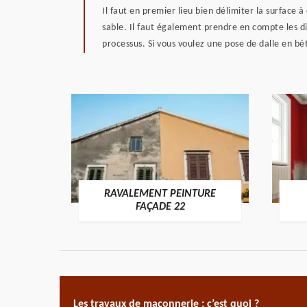
Il faut en premier lieu bien délimiter la surface à 
sable. Il faut également prendre en compte les dif
processus. Si vous voulez une pose de dalle en bét
RAVALEMENT PEINTURE
ON 22
FAÇADE 22
Les travaux de maçonnerie : c’est quoi ?