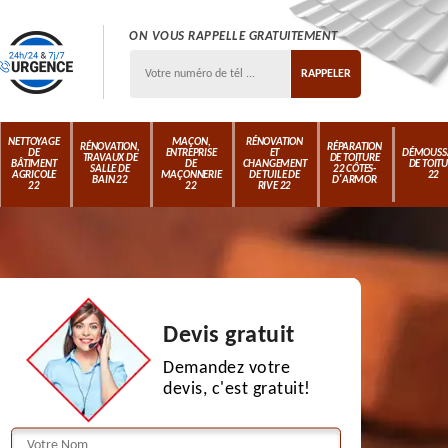
ON VOUS RAPPELLE GRATUITEMENT
NETTOYAGE
MAÇON,
RÉNOVATION
RÉNOVATION,
RÉPARATION
DE
ENTREPRISE
ET
DÉMOUSS
TRAVAUX DE
DE TOITURE
BÂTIMENT
DE
CHANGEMENT
DE TOIT
SALLE DE
22 CÔTES-
AGRICOLE
MAÇONNERIE
DE TUILE DE
22
BAIN 22
D'ARMOR
22
22
RIVE 22
Devis gratuit
Demandez votre
devis, c'est gratuit!