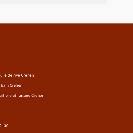
ile de rive Crehen
e bain Crehen
îtière et faîtage Crehen
22130