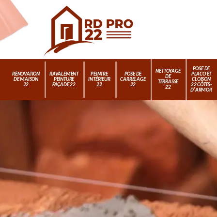
POSE DE
NETTOYAGE
RÉNOVATION
RAVALEMENT
PEINTRE
POSE DE
PLACO ET
DE
DE MAISON
PEINTURE
INTÉRIEUR
CARRELAGE
CLOISON
TERRASSE
22
FAÇADE 22
22
22
22 CÔTES-
22
D'ARMOR