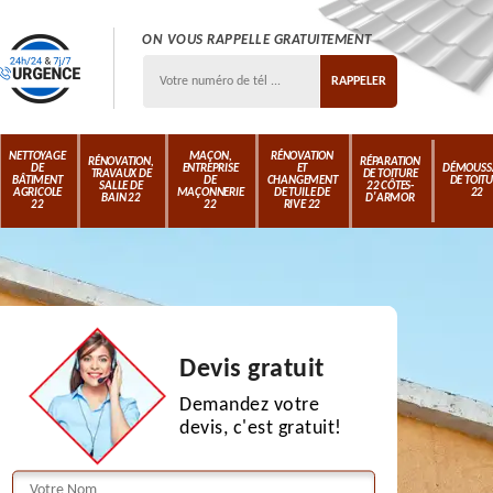
ON VOUS RAPPELLE GRATUITEMENT
NETTOYAGE
MAÇON,
RÉNOVATION
RÉNOVATION,
RÉPARATION
DE
ENTREPRISE
ET
DÉMOUSS
TRAVAUX DE
DE TOITURE
BÂTIMENT
DE
CHANGEMENT
DE TOIT
SALLE DE
22 CÔTES-
AGRICOLE
MAÇONNERIE
DE TUILE DE
22
BAIN 22
D'ARMOR
22
22
RIVE 22
Devis gratuit
Demandez votre
devis, c'est gratuit!