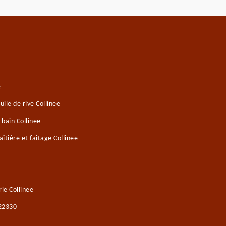
e
ile de rive Collinee
 bain Collinee
tière et faîtage Collinee
ie Collinee
 22330