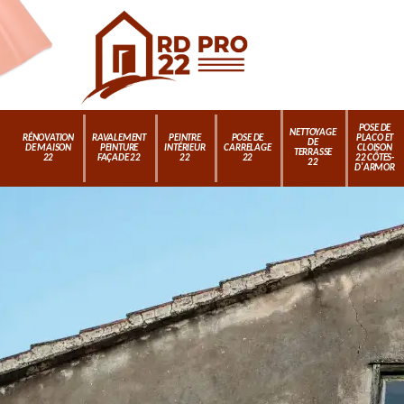
POSE DE
NETTOYAGE
RÉNOVATION
RAVALEMENT
PEINTRE
POSE DE
PLACO ET
DE
DE MAISON
PEINTURE
INTÉRIEUR
CARRELAGE
CLOISON
TERRASSE
22
FAÇADE 22
22
22
22 CÔTES-
22
D'ARMOR