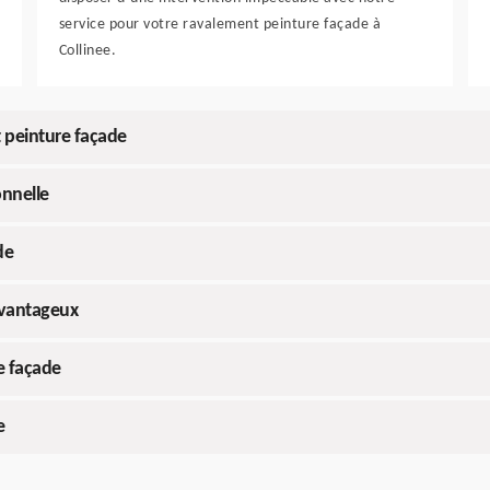
service pour votre ravalement peinture façade à
Collinee.
t peinture façade
onnelle
de
avantageux
e façade
e