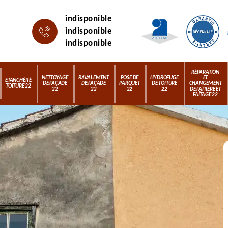
indisponible
indisponible
indisponible
RÉPARATION
NETTOYAGE
RAVALEMENT
POSE DE
HYDROFUGE
ET
ETANCHÉITÉ
DE FAÇADE
DE FAÇADE
PARQUET
DE TOITURE
CHANGEMENT
TOITURE 22
22
22
22
22
DE FAÎTIÈRE ET
FAÎTAGE 22