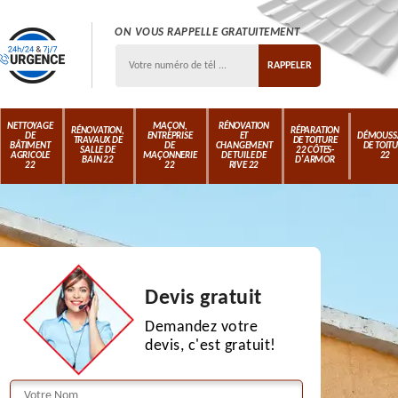
ON VOUS RAPPELLE GRATUITEMENT
NETTOYAGE
MAÇON,
RÉNOVATION
RÉNOVATION,
RÉPARATION
DE
ENTREPRISE
ET
DÉMOUSS
TRAVAUX DE
DE TOITURE
BÂTIMENT
DE
CHANGEMENT
DE TOIT
SALLE DE
22 CÔTES-
AGRICOLE
MAÇONNERIE
DE TUILE DE
22
BAIN 22
D'ARMOR
22
22
RIVE 22
Devis gratuit
Demandez votre
devis, c'est gratuit!