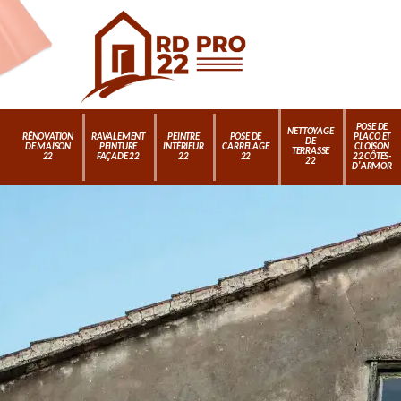
POSE DE
NETTOYAGE
RÉNOVATION
RAVALEMENT
PEINTRE
POSE DE
PLACO ET
DE
DE MAISON
PEINTURE
INTÉRIEUR
CARRELAGE
CLOISON
TERRASSE
22
FAÇADE 22
22
22
22 CÔTES-
22
D'ARMOR