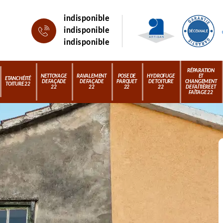
indisponible
indisponible
indisponible
RÉPARATION
NETTOYAGE
RAVALEMENT
POSE DE
HYDROFUGE
ET
ETANCHÉITÉ
DE FAÇADE
DE FAÇADE
PARQUET
DE TOITURE
CHANGEMENT
TOITURE 22
22
22
22
22
DE FAÎTIÈRE ET
FAÎTAGE 22