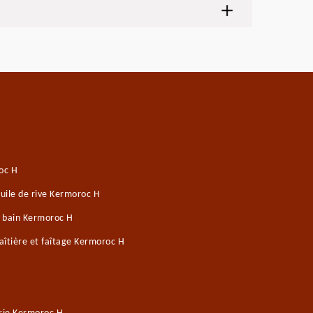
oc H
uile de rive Kermoroc H
e bain Kermoroc H
îtière et faîtage Kermoroc H