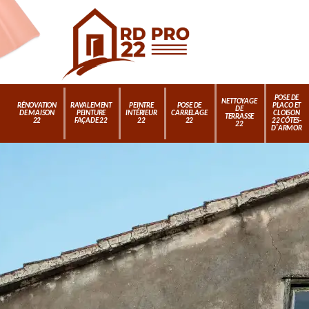
POSE DE
NETTOYAGE
RÉNOVATION
RAVALEMENT
PEINTRE
POSE DE
PLACO ET
DE
DE MAISON
PEINTURE
INTÉRIEUR
CARRELAGE
CLOISON
TERRASSE
22
FAÇADE 22
22
22
22 CÔTES-
22
D'ARMOR