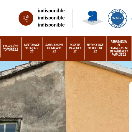
indisponible
indisponible
indisponible
RÉPARATION
NETTOYAGE
RAVALEMENT
POSE DE
HYDROFUGE
ET
ETANCHÉITÉ
DE FAÇADE
DE FAÇADE
PARQUET
DE TOITURE
CHANGEMENT
TOITURE 22
22
22
22
22
DE FAÎTIÈRE ET
FAÎTAGE 22