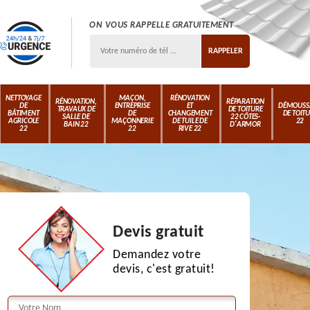
ON VOUS RAPPELLE GRATUITEMENT
NETTOYAGE
MAÇON,
RÉNOVATION
RÉNOVATION,
RÉPARATION
DE
ENTREPRISE
ET
DÉMOUSS
TRAVAUX DE
DE TOITURE
BÂTIMENT
DE
CHANGEMENT
DE TOIT
SALLE DE
22 CÔTES-
AGRICOLE
MAÇONNERIE
DE TUILE DE
22
BAIN 22
D'ARMOR
22
22
RIVE 22
Devis gratuit
Demandez votre
devis, c'est gratuit!