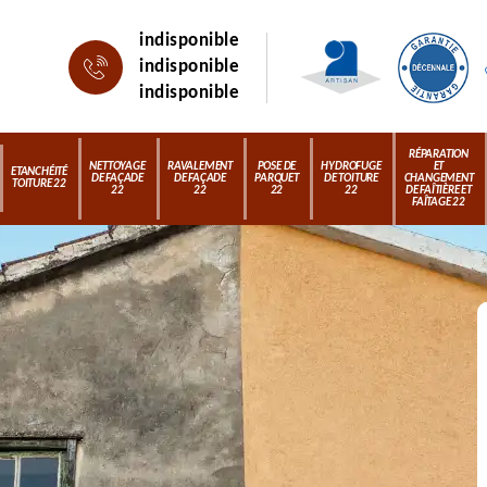
indisponible
indisponible
indisponible
RÉPARATION
NETTOYAGE
RAVALEMENT
POSE DE
HYDROFUGE
ET
ETANCHÉITÉ
DE FAÇADE
DE FAÇADE
PARQUET
DE TOITURE
CHANGEMENT
TOITURE 22
22
22
22
22
DE FAÎTIÈRE ET
FAÎTAGE 22