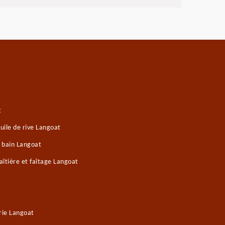
t
ile de rive Langoat
e bain Langoat
îtière et faîtage Langoat
rie Langoat