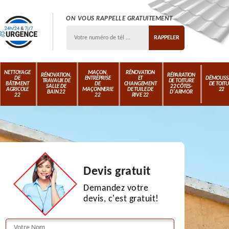
ON VOUS RAPPELLE GRATUITEMENT
NETTOYAGE
MAÇON,
RÉNOVATION
RÉNOVATION,
RÉPARATION
DE
ENTREPRISE
ET
DÉMOUSS
TRAVAUX DE
DE TOITURE
BÂTIMENT
DE
CHANGEMENT
DE TOIT
SALLE DE
22 CÔTES-
AGRICOLE
MAÇONNERIE
DE TUILE DE
22
BAIN 22
D'ARMOR
22
22
RIVE 22
Devis gratuit
Demandez votre
devis, c'est gratuit!