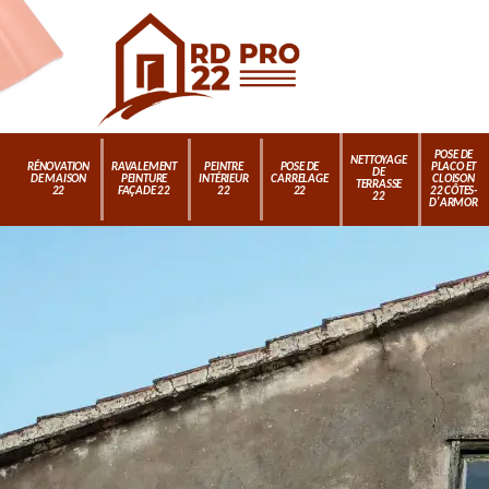
POSE DE
NETTOYAGE
RÉNOVATION
RAVALEMENT
PEINTRE
POSE DE
PLACO ET
DE
DE MAISON
PEINTURE
INTÉRIEUR
CARRELAGE
CLOISON
TERRASSE
22
FAÇADE 22
22
22
22 CÔTES-
22
D'ARMOR