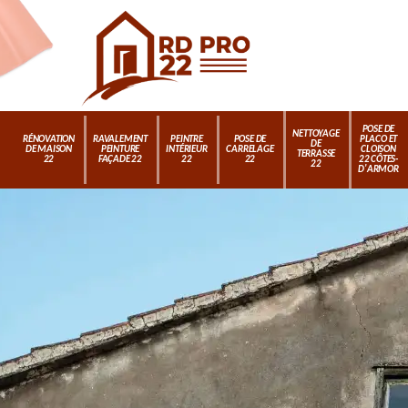
POSE DE
NETTOYAGE
RÉNOVATION
RAVALEMENT
PEINTRE
POSE DE
PLACO ET
DE
DE MAISON
PEINTURE
INTÉRIEUR
CARRELAGE
CLOISON
TERRASSE
22
FAÇADE 22
22
22
22 CÔTES-
22
D'ARMOR