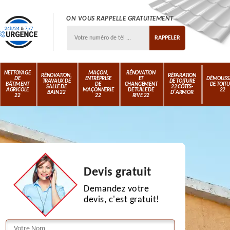
ON VOUS RAPPELLE GRATUITEMENT
NETTOYAGE
MAÇON,
RÉNOVATION
RÉNOVATION,
RÉPARATION
DE
ENTREPRISE
ET
DÉMOUSS
TRAVAUX DE
DE TOITURE
BÂTIMENT
DE
CHANGEMENT
DE TOIT
SALLE DE
22 CÔTES-
AGRICOLE
MAÇONNERIE
DE TUILE DE
22
BAIN 22
D'ARMOR
22
22
RIVE 22
Devis gratuit
Demandez votre
devis, c'est gratuit!