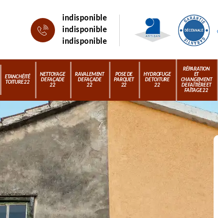
indisponible
indisponible
indisponible
RÉPARATION
NETTOYAGE
RAVALEMENT
POSE DE
HYDROFUGE
ET
ETANCHÉITÉ
DE FAÇADE
DE FAÇADE
PARQUET
DE TOITURE
CHANGEMENT
TOITURE 22
22
22
22
22
DE FAÎTIÈRE ET
FAÎTAGE 22