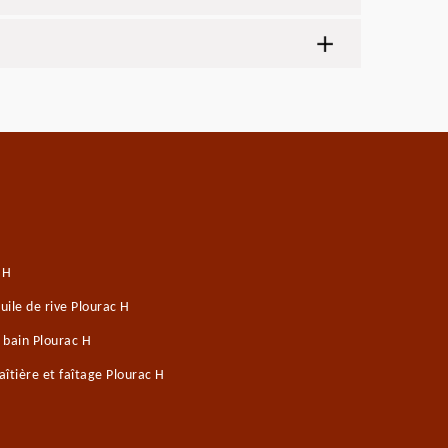
 H
ile de rive Plourac H
 bain Plourac H
îtière et faîtage Plourac H