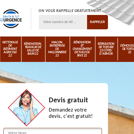
ON VOUS RAPPELLE GRATUITEMENT
NETTOYAGE
MAÇON,
RÉNOVATION
RÉNOVATION,
RÉPARATION
DE
ENTREPRISE
ET
DÉMOUSS
TRAVAUX DE
DE TOITURE
BÂTIMENT
DE
CHANGEMENT
DE TOIT
SALLE DE
22 CÔTES-
AGRICOLE
MAÇONNERIE
DE TUILE DE
22
BAIN 22
D'ARMOR
22
22
RIVE 22
Devis gratuit
Demandez votre
devis, c'est gratuit!