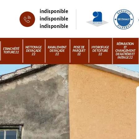
indisponible
indisponible
indisponible
RÉPARATION
NETTOYAGE
RAVALEMENT
POSE DE
HYDROFUGE
ET
ETANCHÉITÉ
DE FAÇADE
DE FAÇADE
PARQUET
DE TOITURE
CHANGEMENT
TOITURE 22
22
22
22
22
DE FAÎTIÈRE ET
FAÎTAGE 22