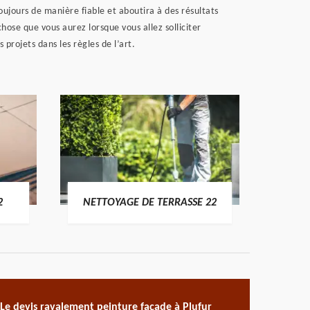
jours de manière fiable et aboutira à des résultats
hose que vous aurez lorsque vous allez solliciter
 projets dans les règles de l’art.
POSE 
2
NETTOYAGE DE TERRASSE 22
Le devis ravalement peinture façade à Plufur