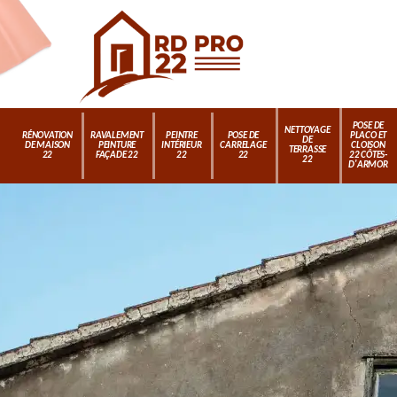
POSE DE
NETTOYAGE
RÉNOVATION
RAVALEMENT
PEINTRE
POSE DE
PLACO ET
DE
DE MAISON
PEINTURE
INTÉRIEUR
CARRELAGE
CLOISON
TERRASSE
22
FAÇADE 22
22
22
22 CÔTES-
22
D'ARMOR