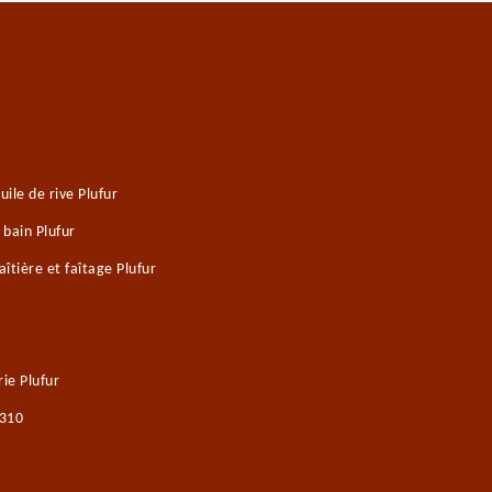
ile de rive Plufur
 bain Plufur
tière et faîtage Plufur
ie Plufur
2310