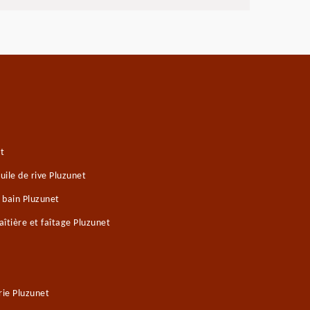
t
ile de rive Pluzunet
 bain Pluzunet
îtière et faîtage Pluzunet
ie Pluzunet