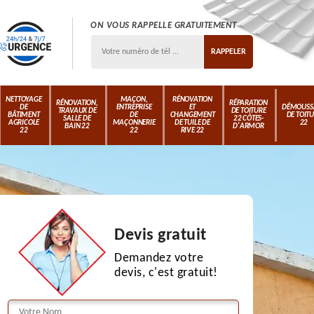
ON VOUS RAPPELLE GRATUITEMENT
NETTOYAGE
MAÇON,
RÉNOVATION
RÉNOVATION,
RÉPARATION
DE
ENTREPRISE
ET
DÉMOUSS
TRAVAUX DE
DE TOITURE
BÂTIMENT
DE
CHANGEMENT
DE TOIT
SALLE DE
22 CÔTES-
AGRICOLE
MAÇONNERIE
DE TUILE DE
22
BAIN 22
D'ARMOR
22
22
RIVE 22
Devis gratuit
Demandez votre
devis, c'est gratuit!