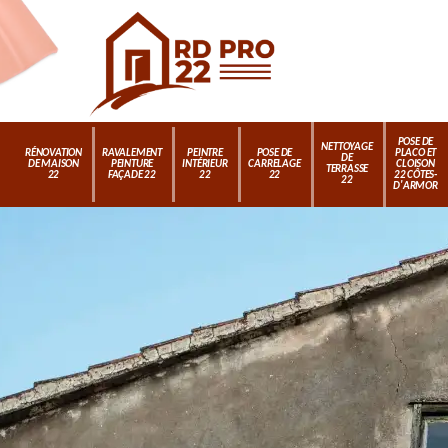
POSE DE
NETTOYAGE
RÉNOVATION
RAVALEMENT
PEINTRE
POSE DE
PLACO ET
DE
DE MAISON
PEINTURE
INTÉRIEUR
CARRELAGE
CLOISON
TERRASSE
22
FAÇADE 22
22
22
22 CÔTES-
22
D'ARMOR