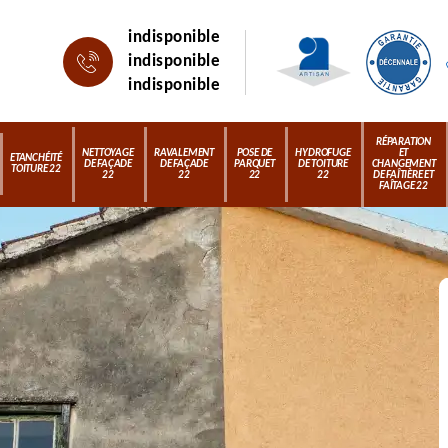
indisponible
indisponible
indisponible
RÉPARATION
NETTOYAGE
RAVALEMENT
POSE DE
HYDROFUGE
ET
ETANCHÉITÉ
DE FAÇADE
DE FAÇADE
PARQUET
DE TOITURE
CHANGEMENT
TOITURE 22
22
22
22
22
DE FAÎTIÈRE ET
FAÎTAGE 22