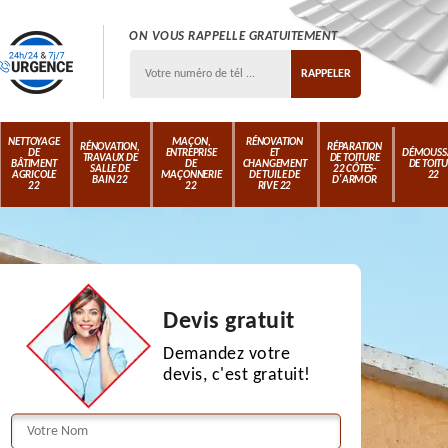
ON VOUS RAPPELLE GRATUITEMENT
NETTOYAGE
MAÇON,
RÉNOVATION
RÉNOVATION,
RÉPARATION
DE
ENTREPRISE
ET
DÉMOUSS
TRAVAUX DE
DE TOITURE
BÂTIMENT
DE
CHANGEMENT
DE TOIT
SALLE DE
22 CÔTES-
AGRICOLE
MAÇONNERIE
DE TUILE DE
22
BAIN 22
D'ARMOR
22
22
RIVE 22
Devis gratuit
Demandez votre
devis, c'est gratuit!