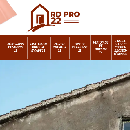
POSE DE
NETTOYAGE
RÉNOVATION
RAVALEMENT
PEINTRE
POSE DE
PLACO ET
DE
DE MAISON
PEINTURE
INTÉRIEUR
CARRELAGE
CLOISON
TERRASSE
22
FAÇADE 22
22
22
22 CÔTES-
22
D'ARMOR