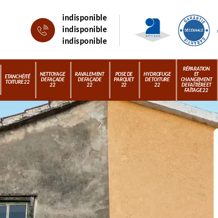
indisponible
indisponible
indisponible
RÉPARATION
NETTOYAGE
RAVALEMENT
POSE DE
HYDROFUGE
ET
ETANCHÉITÉ
DE FAÇADE
DE FAÇADE
PARQUET
DE TOITURE
CHANGEMENT
TOITURE 22
22
22
22
22
DE FAÎTIÈRE ET
FAÎTAGE 22