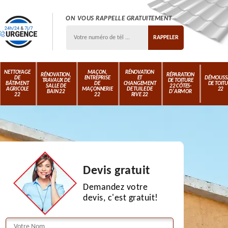
ON VOUS RAPPELLE GRATUITEMENT
NETTOYAGE
MAÇON,
RÉNOVATION
RÉNOVATION,
RÉPARATION
DE
ENTREPRISE
ET
DÉMOUSS
TRAVAUX DE
DE TOITURE
BÂTIMENT
DE
CHANGEMENT
DE TOIT
SALLE DE
22 CÔTES-
AGRICOLE
MAÇONNERIE
DE TUILE DE
22
BAIN 22
D'ARMOR
22
22
RIVE 22
Devis gratuit
Demandez votre
devis, c'est gratuit!