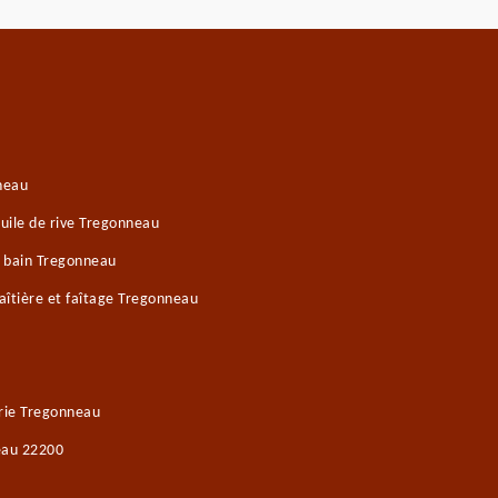
neau
uile de rive Tregonneau
e bain Tregonneau
îtière et faîtage Tregonneau
rie Tregonneau
eau 22200