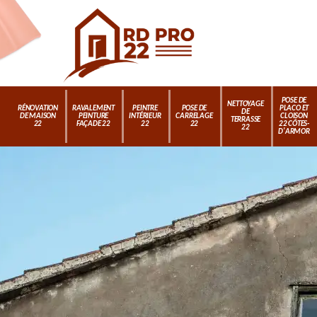
POSE DE
NETTOYAGE
RÉNOVATION
RAVALEMENT
PEINTRE
POSE DE
PLACO ET
DE
DE MAISON
PEINTURE
INTÉRIEUR
CARRELAGE
CLOISON
TERRASSE
22
FAÇADE 22
22
22
22 CÔTES-
22
D'ARMOR