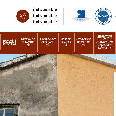
indisponible
indisponible
indisponible
RÉPARATION
NETTOYAGE
RAVALEMENT
POSE DE
HYDROFUGE
ET
ETANCHÉITÉ
DE FAÇADE
DE FAÇADE
PARQUET
DE TOITURE
CHANGEMENT
TOITURE 22
22
22
22
22
DE FAÎTIÈRE ET
FAÎTAGE 22