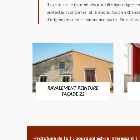
Il existe sur le marché des produits hydrofuges co
protection contre les infiltrations, tout en chang
d’origine de celle-ci commence partir. Pour réuss
RAVALEMENT PEINTURE
ON 22
FAÇADE 22
Hydrofuge de toit : pourquoi est-ce intéressant ?