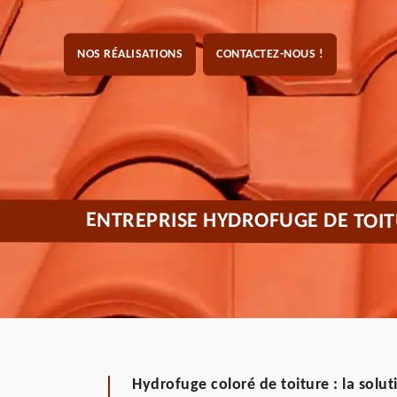
NOS RÉALISATIONS
CONTACTEZ-NOUS !
ENTREPRISE HYDROFUGE DE TOI
Hydrofuge coloré de toiture : la solut