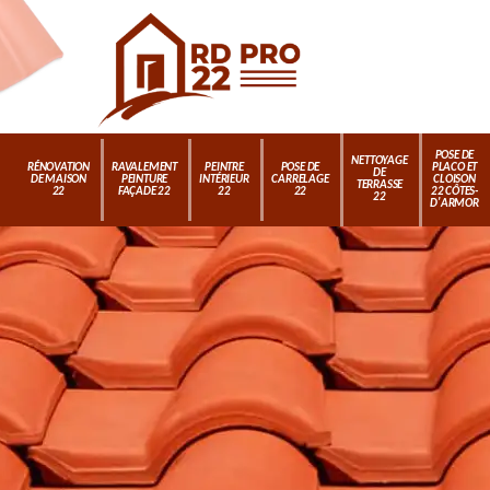
POSE DE
NETTOYAGE
RÉNOVATION
RAVALEMENT
PEINTRE
POSE DE
PLACO ET
DE
DE MAISON
PEINTURE
INTÉRIEUR
CARRELAGE
CLOISON
TERRASSE
22
FAÇADE 22
22
22
22 CÔTES-
22
D'ARMOR