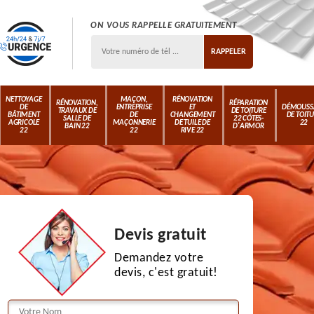
ON VOUS RAPPELLE GRATUITEMENT
NETTOYAGE
MAÇON,
RÉNOVATION
RÉNOVATION,
RÉPARATION
DE
ENTREPRISE
ET
DÉMOUSS
TRAVAUX DE
DE TOITURE
BÂTIMENT
DE
CHANGEMENT
DE TOIT
SALLE DE
22 CÔTES-
AGRICOLE
MAÇONNERIE
DE TUILE DE
22
BAIN 22
D'ARMOR
22
22
RIVE 22
Devis gratuit
Demandez votre
devis, c'est gratuit!