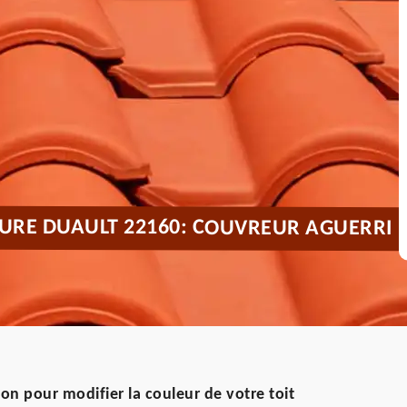
TURE DUAULT 22160: COUVREUR AGUERRI
ion pour modifier la couleur de votre toit