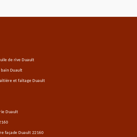
ile de rive Duault
 bain Duault
îtière et faîtage Duault
ie Duault
22160
ure façade Duault 22160