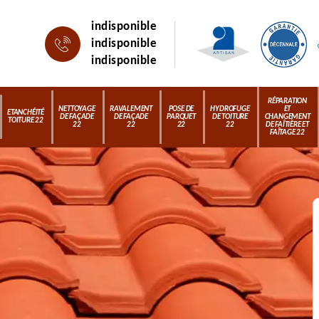
indisponible
indisponible
indisponible
RÉPARATION
NETTOYAGE
RAVALEMENT
POSE DE
HYDROFUGE
ET
ETANCHÉITÉ
DE FAÇADE
DE FAÇADE
PARQUET
DE TOITURE
CHANGEMENT
TOITURE 22
22
22
22
22
DE FAÎTIÈRE ET
FAÎTAGE 22