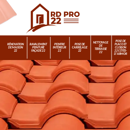
POSE DE
NETTOYAGE
RÉNOVATION
RAVALEMENT
PEINTRE
POSE DE
PLACO ET
DE
DE MAISON
PEINTURE
INTÉRIEUR
CARRELAGE
CLOISON
TERRASSE
22
FAÇADE 22
22
22
22 CÔTES-
22
D'ARMOR