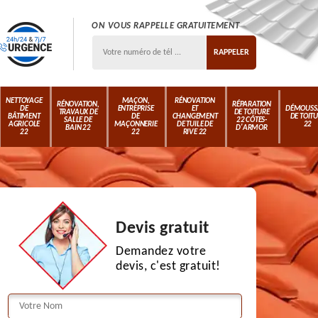
ON VOUS RAPPELLE GRATUITEMENT
NETTOYAGE
MAÇON,
RÉNOVATION
RÉNOVATION,
RÉPARATION
DE
ENTREPRISE
ET
DÉMOUSS
TRAVAUX DE
DE TOITURE
BÂTIMENT
DE
CHANGEMENT
DE TOIT
SALLE DE
22 CÔTES-
AGRICOLE
MAÇONNERIE
DE TUILE DE
22
BAIN 22
D'ARMOR
22
22
RIVE 22
Devis gratuit
Demandez votre
devis, c'est gratuit!