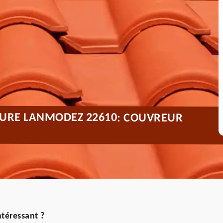
TURE LANMODEZ 22610: COUVREUR
ntéressant ?