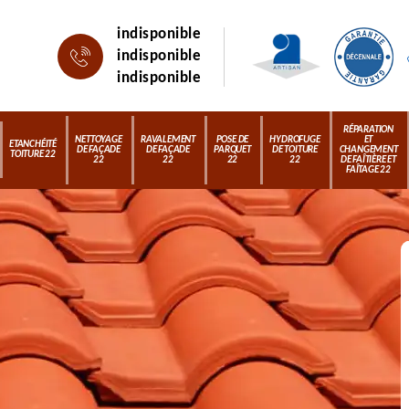
indisponible
indisponible
indisponible
RÉPARATION
NETTOYAGE
RAVALEMENT
POSE DE
HYDROFUGE
ET
ETANCHÉITÉ
DE FAÇADE
DE FAÇADE
PARQUET
DE TOITURE
CHANGEMENT
TOITURE 22
22
22
22
22
DE FAÎTIÈRE ET
FAÎTAGE 22