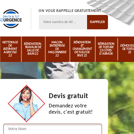
ON VOUS RAPPELLE GRATUITEMENT
NETTOYAGE
MAÇON,
RÉNOVATION
RÉNOVATION,
RÉPARATION
DE
ENTREPRISE
ET
DÉMOUSS
TRAVAUX DE
DE TOITURE
BÂTIMENT
DE
CHANGEMENT
DE TOIT
SALLE DE
22 CÔTES-
AGRICOLE
MAÇONNERIE
DE TUILE DE
22
BAIN 22
D'ARMOR
22
22
RIVE 22
Devis gratuit
Demandez votre
devis, c'est gratuit!