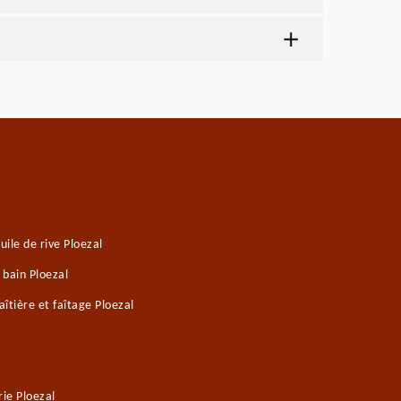
ile de rive Ploezal
 bain Ploezal
îtière et faîtage Ploezal
ie Ploezal