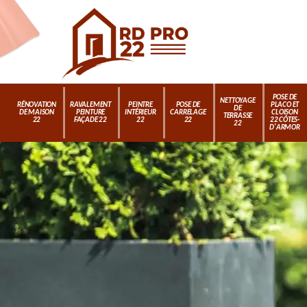
POSE DE
NETTOYAGE
RÉNOVATION
RAVALEMENT
PEINTRE
POSE DE
PLACO ET
DE
DE MAISON
PEINTURE
INTÉRIEUR
CARRELAGE
CLOISON
TERRASSE
22
FAÇADE 22
22
22
22 CÔTES-
22
D'ARMOR