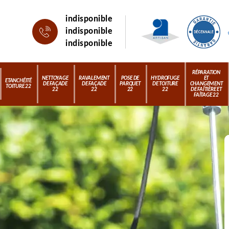
indisponible
indisponible
indisponible
RÉPARATION
NETTOYAGE
RAVALEMENT
POSE DE
HYDROFUGE
ET
ETANCHÉITÉ
DE FAÇADE
DE FAÇADE
PARQUET
DE TOITURE
CHANGEMENT
TOITURE 22
22
22
22
22
DE FAÎTIÈRE ET
FAÎTAGE 22