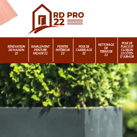
POSE DE
NETTOYAGE
RÉNOVATION
RAVALEMENT
PEINTRE
POSE DE
PLACO ET
DE
DE MAISON
PEINTURE
INTÉRIEUR
CARRELAGE
CLOISON
TERRASSE
22
FAÇADE 22
22
22
22 CÔTES-
22
D'ARMOR