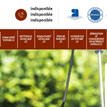
indisponible
indisponible
indisponible
RÉPARATION
NETTOYAGE
RAVALEMENT
POSE DE
HYDROFUGE
ET
ETANCHÉITÉ
DE FAÇADE
DE FAÇADE
PARQUET
DE TOITURE
CHANGEMENT
TOITURE 22
22
22
22
22
DE FAÎTIÈRE ET
FAÎTAGE 22