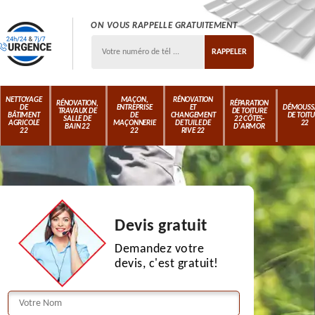
ON VOUS RAPPELLE GRATUITEMENT
NETTOYAGE
MAÇON,
RÉNOVATION
RÉNOVATION,
RÉPARATION
DE
ENTREPRISE
ET
DÉMOUSS
TRAVAUX DE
DE TOITURE
BÂTIMENT
DE
CHANGEMENT
DE TOIT
SALLE DE
22 CÔTES-
AGRICOLE
MAÇONNERIE
DE TUILE DE
22
BAIN 22
D'ARMOR
22
22
RIVE 22
Devis gratuit
Demandez votre
devis, c'est gratuit!