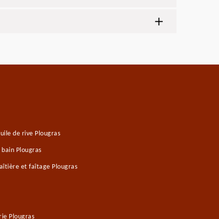
ile de rive Plougras
 bain Plougras
îtière et faîtage Plougras
ie Plougras