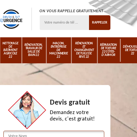
ON VOUS RAPPELLE GRATUITEMENT
NETTOYAGE
MAÇON,
RÉNOVATION
RÉNOVATION,
RÉPARATION
DE
ENTREPRISE
ET
DÉMOUSS
TRAVAUX DE
DE TOITURE
BÂTIMENT
DE
CHANGEMENT
DE TOIT
SALLE DE
22 CÔTES-
AGRICOLE
MAÇONNERIE
DE TUILE DE
22
BAIN 22
D'ARMOR
22
22
RIVE 22
Devis gratuit
Demandez votre
devis, c'est gratuit!