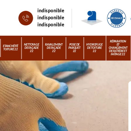
indisponible
indisponible
indisponible
RÉPARATION
NETTOYAGE
RAVALEMENT
POSE DE
HYDROFUGE
ET
ETANCHÉITÉ
DE FAÇADE
DE FAÇADE
PARQUET
DE TOITURE
CHANGEMENT
TOITURE 22
22
22
22
22
DE FAÎTIÈRE ET
FAÎTAGE 22