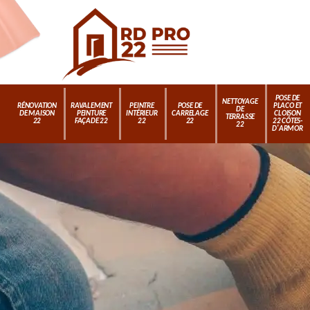
POSE DE
NETTOYAGE
RÉNOVATION
RAVALEMENT
PEINTRE
POSE DE
PLACO ET
DE
DE MAISON
PEINTURE
INTÉRIEUR
CARRELAGE
CLOISON
TERRASSE
22
FAÇADE 22
22
22
22 CÔTES-
22
D'ARMOR