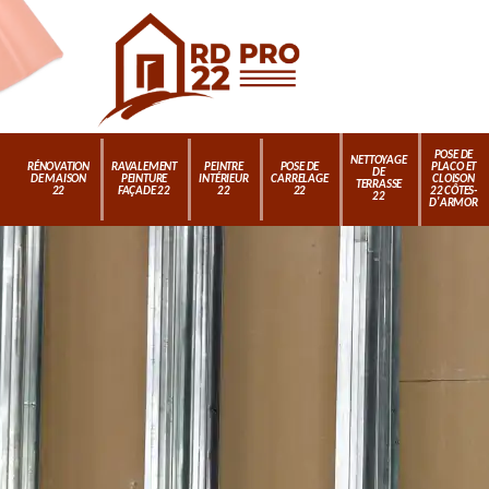
POSE DE
NETTOYAGE
RÉNOVATION
RAVALEMENT
PEINTRE
POSE DE
PLACO ET
DE
DE MAISON
PEINTURE
INTÉRIEUR
CARRELAGE
CLOISON
TERRASSE
22
FAÇADE 22
22
22
22 CÔTES-
22
D'ARMOR