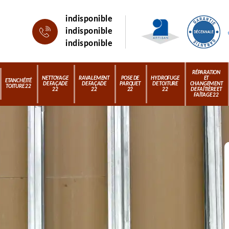
indisponible
indisponible
indisponible
RÉPARATION
NETTOYAGE
RAVALEMENT
POSE DE
HYDROFUGE
ET
ETANCHÉITÉ
DE FAÇADE
DE FAÇADE
PARQUET
DE TOITURE
CHANGEMENT
TOITURE 22
22
22
22
22
DE FAÎTIÈRE ET
FAÎTAGE 22