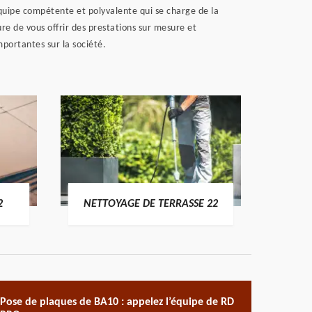
 équipe compétente et polyvalente qui se charge de la
ure de vous offrir des prestations sur mesure et
mportantes sur la société.
POSE 
2
NETTOYAGE DE TERRASSE 22
Pose de plaques de BA10 : appelez l’équipe de RD