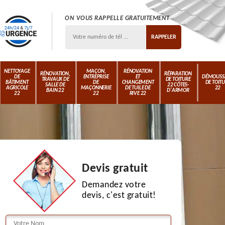
ON VOUS RAPPELLE GRATUITEMENT
NETTOYAGE
MAÇON,
RÉNOVATION
RÉNOVATION,
RÉPARATION
DE
ENTREPRISE
ET
DÉMOUSS
TRAVAUX DE
DE TOITURE
BÂTIMENT
DE
CHANGEMENT
DE TOIT
SALLE DE
22 CÔTES-
AGRICOLE
MAÇONNERIE
DE TUILE DE
22
BAIN 22
D'ARMOR
22
22
RIVE 22
Devis gratuit
Demandez votre
devis, c'est gratuit!