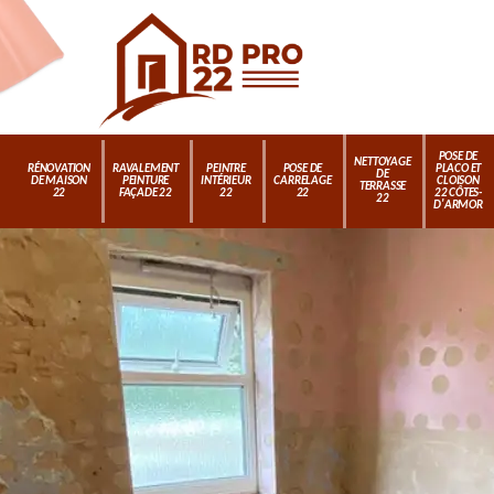
POSE DE
NETTOYAGE
RÉNOVATION
RAVALEMENT
PEINTRE
POSE DE
PLACO ET
DE
DE MAISON
PEINTURE
INTÉRIEUR
CARRELAGE
CLOISON
TERRASSE
22
FAÇADE 22
22
22
22 CÔTES-
22
D'ARMOR