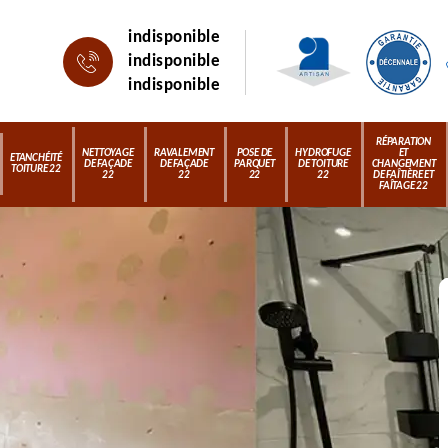
indisponible
indisponible
indisponible
RÉPARATION
NETTOYAGE
RAVALEMENT
POSE DE
HYDROFUGE
ET
ETANCHÉITÉ
DE FAÇADE
DE FAÇADE
PARQUET
DE TOITURE
CHANGEMENT
TOITURE 22
22
22
22
22
DE FAÎTIÈRE ET
FAÎTAGE 22