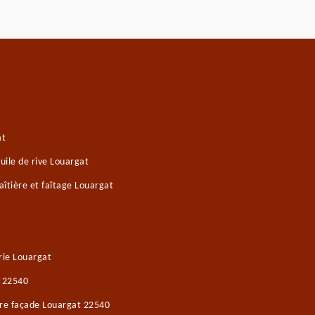
at
ile de rive Louargat
îtière et faîtage Louargat
rie Louargat
t 22540
ure façade Louargat 22540