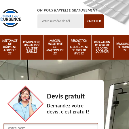
ON VOUS RAPPELLE GRATUITEMENT
NETTOYAGE
MAÇON,
RÉNOVATION
RÉNOVATION,
RÉPARATION
DE
ENTREPRISE
ET
DÉMOUSS
TRAVAUX DE
DE TOITURE
BÂTIMENT
DE
CHANGEMENT
DE TOIT
SALLE DE
22 CÔTES-
AGRICOLE
MAÇONNERIE
DE TUILE DE
22
BAIN 22
D'ARMOR
22
22
RIVE 22
Devis gratuit
Demandez votre
devis, c'est gratuit!