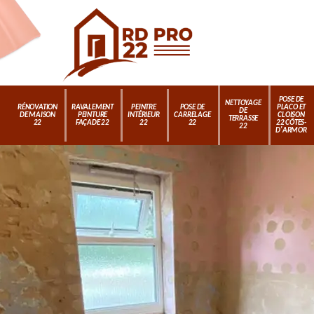
POSE DE
NETTOYAGE
RÉNOVATION
RAVALEMENT
PEINTRE
POSE DE
PLACO ET
DE
DE MAISON
PEINTURE
INTÉRIEUR
CARRELAGE
CLOISON
TERRASSE
22
FAÇADE 22
22
22
22 CÔTES-
22
D'ARMOR