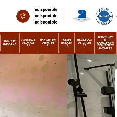
indisponible
indisponible
indisponible
RÉPARATION
NETTOYAGE
RAVALEMENT
POSE DE
HYDROFUGE
ET
ETANCHÉITÉ
DE FAÇADE
DE FAÇADE
PARQUET
DE TOITURE
CHANGEMENT
TOITURE 22
22
22
22
22
DE FAÎTIÈRE ET
FAÎTAGE 22