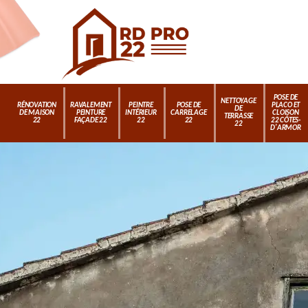
POSE DE
NETTOYAGE
RÉNOVATION
RAVALEMENT
PEINTRE
POSE DE
PLACO ET
DE
DE MAISON
PEINTURE
INTÉRIEUR
CARRELAGE
CLOISON
TERRASSE
22
FAÇADE 22
22
22
22 CÔTES-
22
D'ARMOR