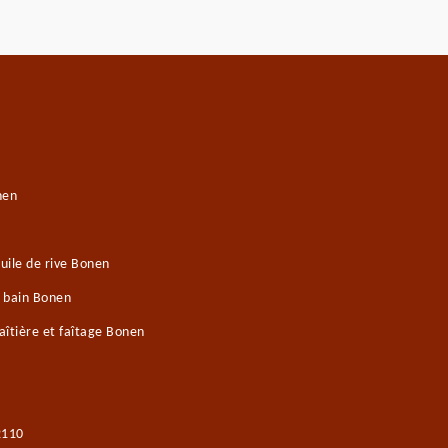
nen
uile de rive Bonen
e bain Bonen
îtière et faîtage Bonen
2110