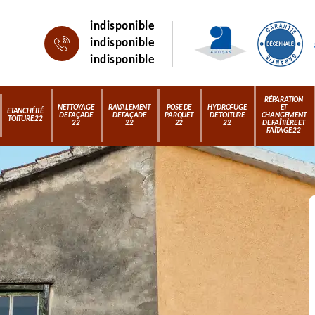
indisponible
indisponible
indisponible
RÉPARATION
NETTOYAGE
RAVALEMENT
POSE DE
HYDROFUGE
ET
ETANCHÉITÉ
DE FAÇADE
DE FAÇADE
PARQUET
DE TOITURE
CHANGEMENT
TOITURE 22
22
22
22
22
DE FAÎTIÈRE ET
FAÎTAGE 22