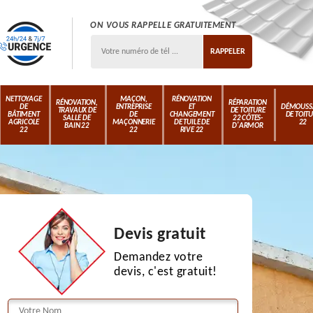
ON VOUS RAPPELLE GRATUITEMENT
NETTOYAGE
MAÇON,
RÉNOVATION
RÉNOVATION,
RÉPARATION
DE
ENTREPRISE
ET
DÉMOUSS
TRAVAUX DE
DE TOITURE
BÂTIMENT
DE
CHANGEMENT
DE TOIT
SALLE DE
22 CÔTES-
AGRICOLE
MAÇONNERIE
DE TUILE DE
22
BAIN 22
D'ARMOR
22
22
RIVE 22
Devis gratuit
Demandez votre
devis, c'est gratuit!