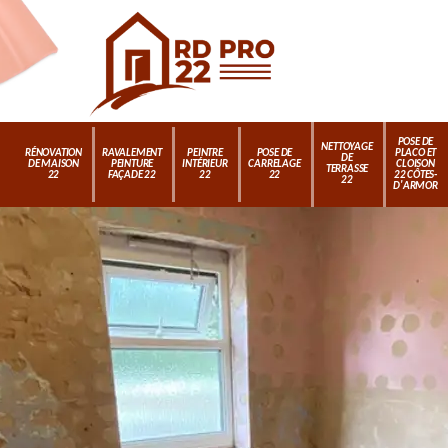
POSE DE
NETTOYAGE
RÉNOVATION
RAVALEMENT
PEINTRE
POSE DE
PLACO ET
DE
DE MAISON
PEINTURE
INTÉRIEUR
CARRELAGE
CLOISON
TERRASSE
22
FAÇADE 22
22
22
22 CÔTES-
22
D'ARMOR