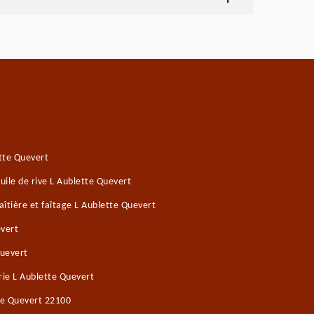
tte Quevert
ile de rive L Aublette Quevert
îtière et faîtage L Aublette Quevert
evert
Quevert
ie L Aublette Quevert
te Quevert 22100