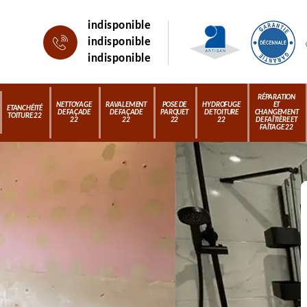
indisponible
indisponible
indisponible
RÉPARATION
NETTOYAGE
RAVALEMENT
POSE DE
HYDROFUGE
ET
ETANCHÉITÉ
DE FAÇADE
DE FAÇADE
PARQUET
DE TOITURE
CHANGEMENT
TOITURE 22
22
22
22
22
DE FAÎTIÈRE ET
FAÎTAGE 22