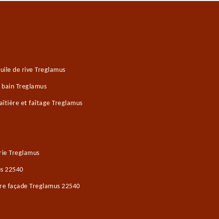
ile de rive Treglamus
e bain Treglamus
îtière et faîtage Treglamus
rie Treglamus
us 22540
ure façade Treglamus 22540