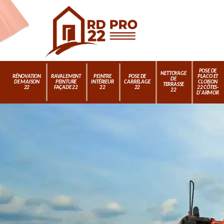
POSE DE
NETTOYAGE
RÉNOVATION
RAVALEMENT
PEINTRE
POSE DE
PLACO ET
DE
DE MAISON
PEINTURE
INTÉRIEUR
CARRELAGE
CLOISON
TERRASSE
22
FAÇADE 22
22
22
22 CÔTES-
22
D'ARMOR