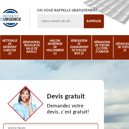
ON VOUS RAPPELLE GRATUITEMENT
NETTOYAGE
MAÇON,
RÉNOVATION
RÉNOVATION,
RÉPARATION
DE
ENTREPRISE
ET
DÉMOUSS
TRAVAUX DE
DE TOITURE
BÂTIMENT
DE
CHANGEMENT
DE TOIT
SALLE DE
22 CÔTES-
AGRICOLE
MAÇONNERIE
DE TUILE DE
22
BAIN 22
D'ARMOR
22
22
RIVE 22
Devis gratuit
Demandez votre
devis, c'est gratuit!