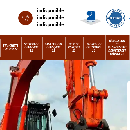
indisponible
indisponible
indisponible
RÉPARATION
NETTOYAGE
RAVALEMENT
POSE DE
HYDROFUGE
ET
ETANCHÉITÉ
DE FAÇADE
DE FAÇADE
PARQUET
DE TOITURE
CHANGEMENT
TOITURE 22
22
22
22
22
DE FAÎTIÈRE ET
FAÎTAGE 22