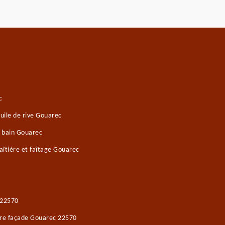
c
uile de rive Gouarec
e bain Gouarec
îtière et faîtage Gouarec
 22570
ure façade Gouarec 22570