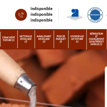
indisponible
indisponible
indisponible
RÉPARATION
NETTOYAGE
RAVALEMENT
POSE DE
HYDROFUGE
ET
ETANCHÉITÉ
DE FAÇADE
DE FAÇADE
PARQUET
DE TOITURE
CHANGEMENT
TOITURE 22
22
22
22
22
DE FAÎTIÈRE ET
FAÎTAGE 22