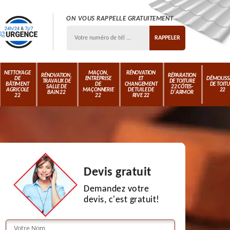
ON VOUS RAPPELLE GRATUITEMENT
NETTOYAGE
MAÇON,
RÉNOVATION
RÉNOVATION,
RÉPARATION
DE
ENTREPRISE
ET
DÉMOUSS
TRAVAUX DE
DE TOITURE
BÂTIMENT
DE
CHANGEMENT
DE TOIT
SALLE DE
22 CÔTES-
AGRICOLE
MAÇONNERIE
DE TUILE DE
22
BAIN 22
D'ARMOR
22
22
RIVE 22
Devis gratuit
Demandez votre
devis, c'est gratuit!