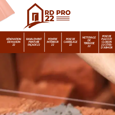
POSE DE
NETTOYAGE
RÉNOVATION
RAVALEMENT
PEINTRE
POSE DE
PLACO ET
DE
DE MAISON
PEINTURE
INTÉRIEUR
CARRELAGE
CLOISON
TERRASSE
22
FAÇADE 22
22
22
22 CÔTES-
22
D'ARMOR